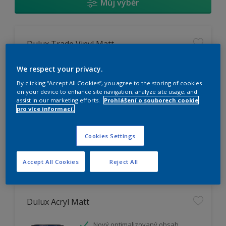
Můj výběr
Dulux Trade Vinyl Matt
Omyvatelný
We respect your privacy.
Vysoká otěruodolnost
By clicking “Accept All Cookies”, you agree to the storing of cookies
Extrémní vydatnost
on your device to enhance site navigation, analyze site usage, and
assist in our marketing efforts.
Prohlášení o souborech cookie
pro více informací.
K dispozici pouze v obchodě
Cookies Settings
Accept All Cookies
Reject All
Dulux Acryl Matt
Nový optimalizovaný obsah