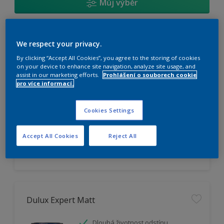
Můj výběr
Dulux Trade Vinyl Matt
We respect your privacy.
By clicking “Accept All Cookies”, you agree to the storing of cookies
Omyvatelný
on your device to enhance site navigation, analyze site usage, and
assist in our marketing efforts.
Prohlášení o souborech cookie
Vysoká otěruodolnost
pro více informací.
Extrémní vydatnost
Cookies Settings
K dispozici pouze v obchodě
Accept All Cookies
Reject All
Dulux Expert Matt
Dlouhá životnost odstínu