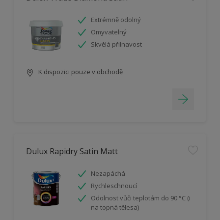
Extrémně odolný
Omyvatelný
Skvělá přilnavost
K dispozici pouze v obchodě
Dulux Rapidry Satin Matt
Nezapáchá
Rychleschnoucí
Odolnost vůči teplotám do 90 °C (i
na topná tělesa)