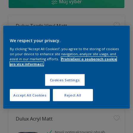
Můj výběr
Dulux Trade Vinyl Matt
Omyvatelný
We respect your privacy.
Vysoká otěruodolnost
By clicking “Accept All Cookies”, you agree to the storing of cookies
Extrémní vydatnost
on your device to enhance site navigation, analyze site usage, and
assist in our marketing efforts.
Prohlášení o souborech cookie
pro více informací.
K dispozici pouze v obchodě
Cookies Settings
Accept All Cookies
Reject All
Dulux Acryl Matt
Nový optimalizovaný obsah