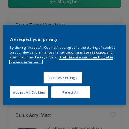
Můj výběr
Dulux Trade Vinyl Matt
Omyvatelný
We respect your privacy.
Vysoká otěruodolnost
By clicking “Accept All Cookies”, you agree to the storing of cookies
Extrémní vydatnost
on your device to enhance site navigation, analyze site usage, and
assist in our marketing efforts.
Prohlášení o souborech cookie
pro více informací.
K dispozici pouze v obchodě
Cookies Settings
Accept All Cookies
Reject All
Dulux Acryl Matt
Nový optimalizovaný obsah