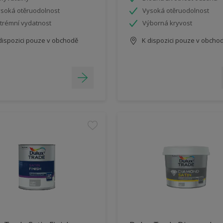
soká otěruodolnost
Vysoká otěruodolnost
trémní vydatnost
Výborná kryvost
dispozici pouze v obchodě
K dispozici pouze v obcho