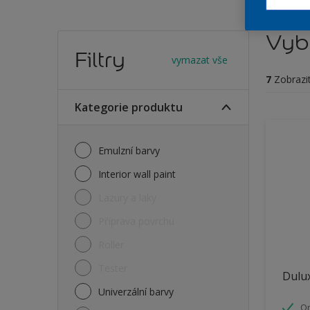
Vybe
Filtry
vymazat vše
7
Zobrazi
Kategorie produktu
Emulzní barvy
Interior wall paint
Lazury a laky
Příprava povrchu
Roller
Tester
Dulux
Univerzální barvy
O