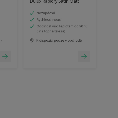
Dulux Rapidry Satin Matt
Nezapáchá
Rychleschnoucí
Odolnost vůči teplotám do 90 °C
(i na topná tělesa)
K dispozici pouze v obchodě
dě