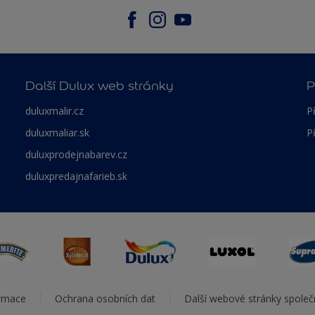
Další Dulux web stránky
P
duluxmalir.cz
P
duluxmaliar.sk
P
duluxprodejnabarev.cz
duluxpredajnafarieb.sk
ormace
Ochrana osobních dat
Další webové stránky spole