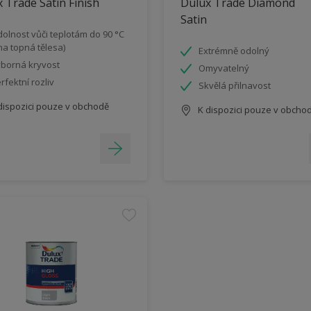
 Trade Satin Finish
Dulux Trade Diamond
Satin
olnost vůči teplotám do 90 °C
 na topná tělesa)
Extrémně odolný
borná kryvost
Omyvatelný
rfektní rozliv
Skvělá přilnavost
dispozici pouze v obchodě
K dispozici pouze v obcho