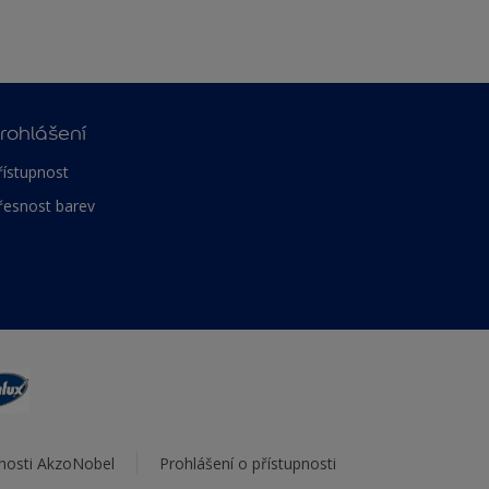
rohlášení
řístupnost
řesnost barev
čnosti AkzoNobel
Prohlášení o přístupnosti