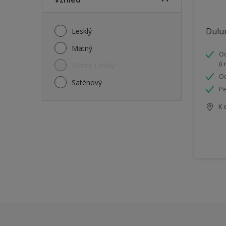
Dulux
Lesklý
Matný
Od
(i
Matný Lesklý
Od
Saténový
Pe
K 