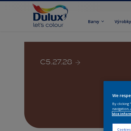
Barvy
Výrobk
C5.27.28
We respe
By clicking
navigation, 
více infor
Cookies