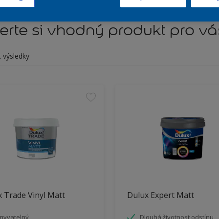
rte si vhodný produkt pro vá
t výsledky
 Trade Vinyl Matt
Dulux Expert Matt
myvatelný
Dlouhá životnost odstínu