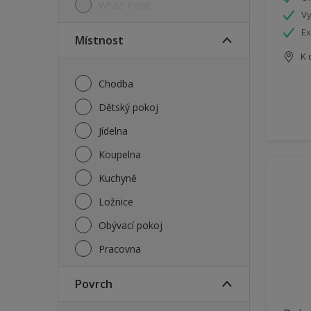
White Paint
Vy
Ex
Místnost
K 
Chodba
Dětský pokoj
Jídelna
Koupelna
Kuchyně
Ložnice
Obývací pokoj
Pracovna
Povrch