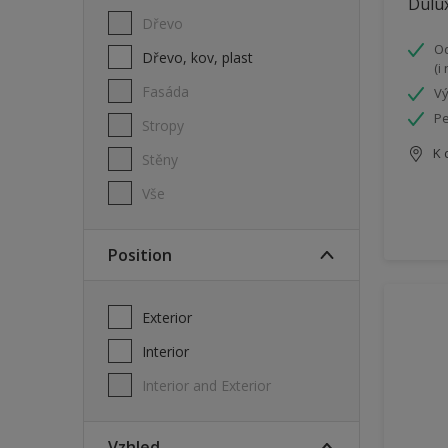
Dulux
Dřevo
Od
Dřevo, kov, plast
(i
Fasáda
Vý
Pe
Stropy
K 
Stěny
Vše
Position
Exterior
Interior
Interior and Exterior
Vzhled