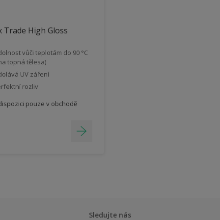
 Trade High Gloss
olnost vůči teplotám do 90 °C
 na topná tělesa)
olává UV záření
rfektní rozliv
dispozici pouze v obchodě
Sledujte nás