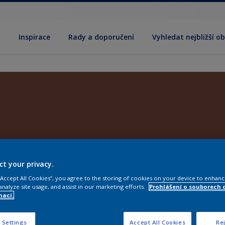
y
Inspirace
Rady a doporučení
Vyhledat nejbližší o
ct your privacy.
 “Accept All Cookies”, you agree to the storing of cookies on your device to enhanc
analyze site usage, and assist in our marketing efforts.
Prohlášení o souborech 
mací.
 Settings
Accept All Cookies
Rej