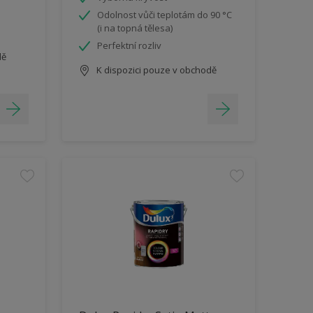
Odolnost vůči teplotám do 90 °C
(i na topná tělesa)
Perfektní rozliv
dě
K dispozici pouze v obchodě