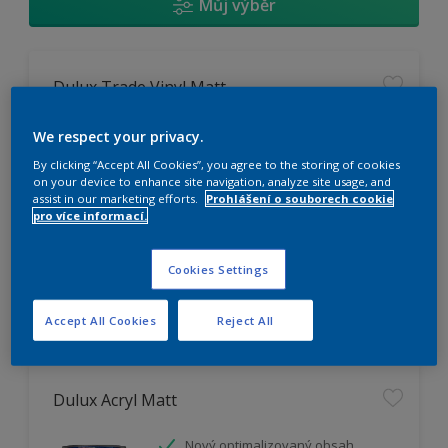
Můj výběr
Dulux Trade Vinyl Matt
Omyvatelný
We respect your privacy.
Vysoká otěruodolnost
By clicking “Accept All Cookies”, you agree to the storing of cookies
Extrémní vydatnost
on your device to enhance site navigation, analyze site usage, and
assist in our marketing efforts.
Prohlášení o souborech cookie
pro více informací.
K dispozici pouze v obchodě
Cookies Settings
Accept All Cookies
Reject All
Dulux Acryl Matt
Nový optimalizovaný obsah