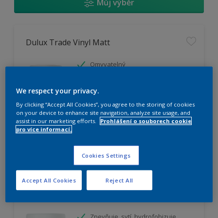
Můj výběr
Dulux Trade Vinyl Matt
Omyvatelný
Vysoká otěruodolnost
Extrémní vydatnost
We respect your privacy.
By clicking “Accept All Cookies”, you agree to the storing of cookies
on your device to enhance site navigation, analyze site usage, and
K dispozici pouze v obchodě
assist in our marketing efforts.
Prohlášení o souborech cookie
pro více informací.
Cookies Settings
Accept All Cookies
Reject All
Dulux Exterior wall primer
Zpevňuje, sytí, hydrofobizuje