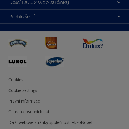
Další Dulux web stránky
Kontaktujte nás
duluxmalir.cz
Prohlášení
Najít obchod
duluxmaliar.sk
Mapa stránek
Přístupnost
duluxprodejnabarev.cz
Přesnost barev
duluxpredajnafarieb.sk
Cookies
Cookie settings
Právní informace
Ochrana osobních dat
Další webové stránky společnosti AkzoNobel