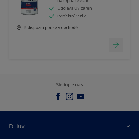
na topná tělesa)
Odolává UV záření
Perfektní rozliv
K dispozici pouze v obchodě
Sledujte nás
Dulux
O nás