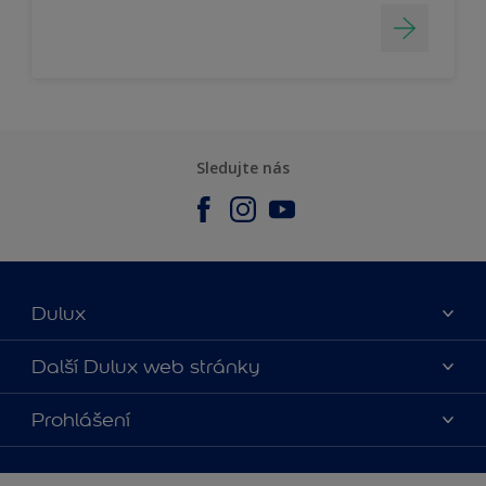
Sledujte nás
Dulux
O nás
Další Dulux web stránky
Kontaktujte nás
duluxmalir.cz
Prohlášení
Najít obchod
duluxmaliar.sk
Mapa stránek
Přístupnost
duluxprodejnabarev.cz