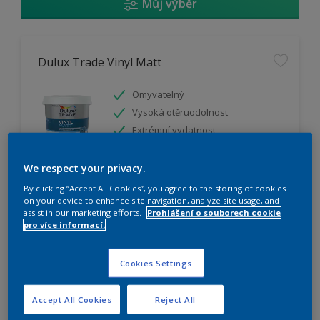
Můj výběr
Dulux Trade Vinyl Matt
Omyvatelný
Vysoká otěruodolnost
Extrémní vydatnost
We respect your privacy.
K dispozici pouze v obchodě
By clicking “Accept All Cookies”, you agree to the storing of cookies
on your device to enhance site navigation, analyze site usage, and
assist in our marketing efforts.
Prohlášení o souborech cookie
pro více informací.
Cookies Settings
Dulux Trade Weathershield Silicon Plus
Accept All Cookies
Reject All
Extrémní prodyšnost pro vodní