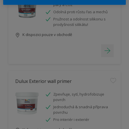
páry a CO2
Odolná proti růstu řas a mechů
Pružnost a odolnost silikonu s
prodyšností silikátu!
K dispozici pouze v obchodě
Dulux Exterior wall primer
Zpevňuje, sytí, hydrofobizuje
povrch
Jednoduchá & snadná příprava
povrchu
Pro interiér i exteriér